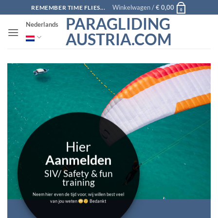
Ga
Winkelwagen /
€
0,00
REMEMBER TIME FLIES...
0
naar
PARAGLIDING
Nederlands
inhoud
AUSTRIA.COM
Hier
Aanmelden
SIV/ Safety & fun
training
Neem hier even de tijd voor, wij willen best veel
van jou weten
Bedankt