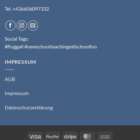
Tel. +436606097332
Social Tags:
#fluggail #newschoolteachingoldschoolfun
IMPRESSUM
AGB
Impressum
Datenschutzerklärung
Visa
PayPal
Stripe
MasterCard
Cash