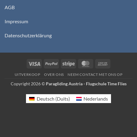
AGB
Impressum
Datenschutzerklärung
Visa
PayPal
Stripe
MasterCard
Cash
On
UITVERKOOP
OVER ONS
NEEM CONTACT MET ONS OP
Delivery
Copyright 2026 ©
Paragliding Austria - Flugschule Time Flies
Deutsch
(
Duits
)
Nederlands