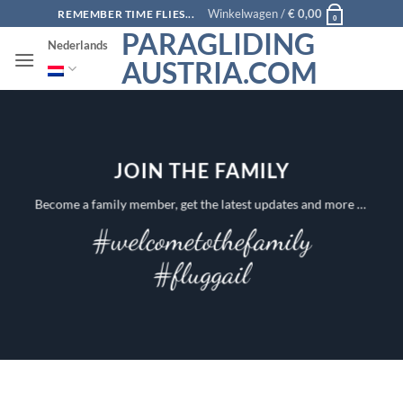
Ga
Winkelwagen /
€
0,00
REMEMBER TIME FLIES...
0
naar
PARAGLIDING
Nederlands
inhoud
AUSTRIA.COM
JOIN THE FAMILY
Become a family member, get the latest updates and more …
#welcometothefamily
#fluggail