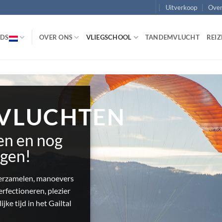
Uitverkoop
Over
DS
OVER ONS
VLIEGSCHOOL
TANDEMVLUCHT
REIZ
LUCHTEN
LEN
en
eteren