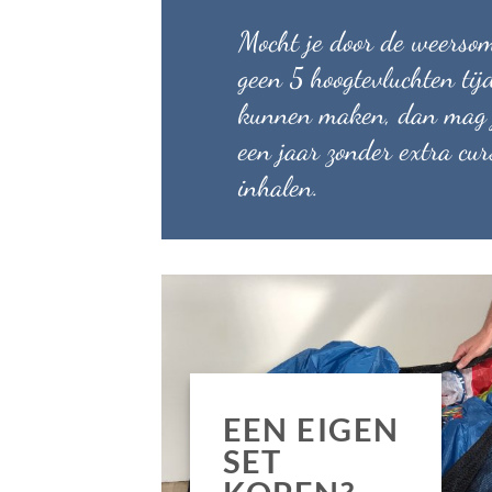
Mocht je door de weerso
geen 5 hoogtevluchten tij
kunnen maken, dan mag j
een jaar zonder extra cu
inhalen.
EEN EIGEN
SET