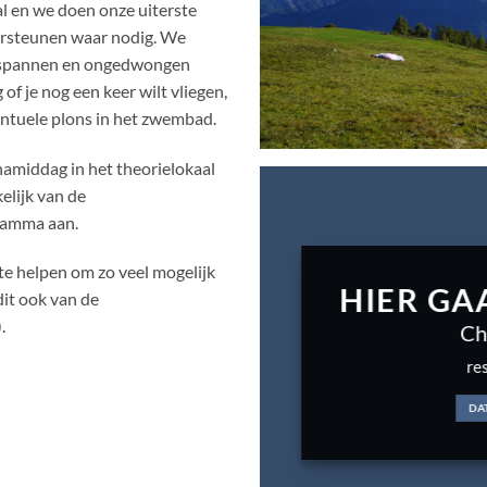
aal en we doen onze uiterste
ersteunen waar nodig. We
ntspannen en ongedwongen
g of je nog een keer wilt vliegen,
entuele plons in het zwembad.
namiddag in het theorielokaal
elijk van de
ramma aan.
te helpen om zo veel mogelijk
HIER GA
it ook van de
.
Ch
re
DA