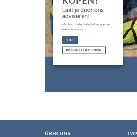
KOPEN?
Laat je door ons
adviseren!
Het huurmateriaal is inbegrepen in
onze cursusprijs.
SHOP
BEGINNERSSET KOPEN
ÜBER UNS
IM