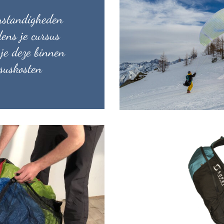
mstandigheden
dens je cursus
e deze binnen
rsuskosten