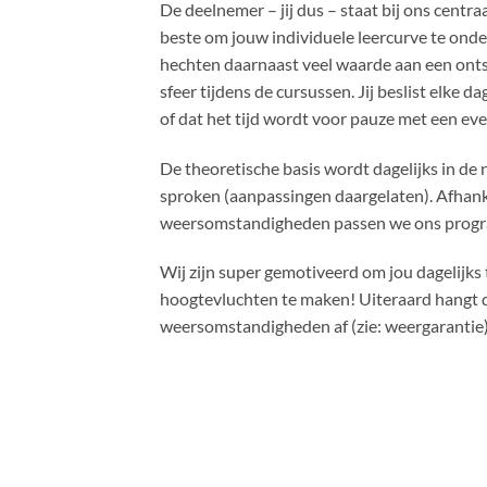
De deelnemer – jij dus – staat bij ons centr
beste om jouw individuele leercurve te ond
hechten daarnaast veel waarde aan een o
sfeer tijdens de cursussen. Jij beslist elke da
of dat het tijd wordt voor pauze met een ev
De theoretische basis wordt dagelijks in de 
sproken (aanpassingen daargelaten). Afhank
weersomstandigheden passen we ons prog
Wij zijn super gemotiveerd om jou dagelijks 
hoogtevluchten te maken! Uiteraard hangt d
weersomstandigheden af (zie: weergarantie)