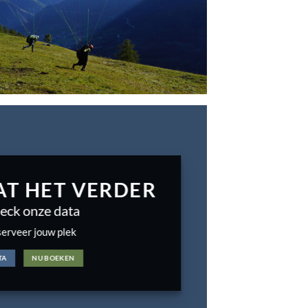
AT HET VERDER
eck onze data
serveer jouw plek
TA
NU BOEKEN