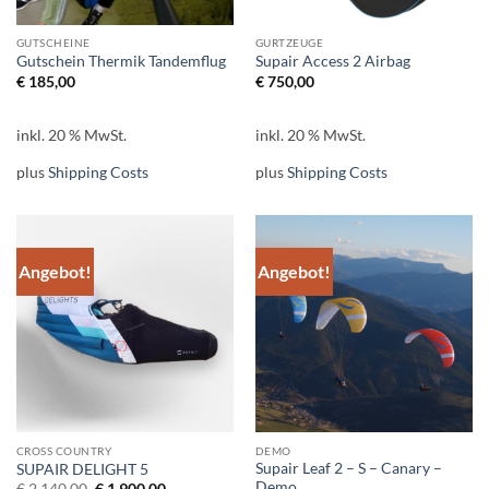
GUTSCHEINE
GURTZEUGE
Gutschein Thermik Tandemflug
Supair Access 2 Airbag
€
185,00
€
750,00
inkl. 20 % MwSt.
inkl. 20 % MwSt.
plus
Shipping Costs
plus
Shipping Costs
Angebot!
Angebot!
CROSS COUNTRY
DEMO
Supair Leaf 2 – S – Canary –
SUPAIR DELIGHT 5
Demo
Ursprünglicher
Aktueller