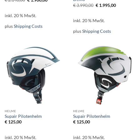
€
2.140,00
€
1.900,00
Preis
Preis
Ursprünglicher
Aktueller
€
3.990,00
€
1.995,00
war:
ist:
Preis
Preis
€ 2.140,00
€ 1.900,00.
war:
ist:
inkl. 20 % MwSt.
€ 3.990,00
€ 1.995,00.
inkl. 20 % MwSt.
plus
Shipping Costs
plus
Shipping Costs
HELME
HELME
Supair Pilotenhelm
Supair Pilotenhelm
€
125,00
€
125,00
inkl. 20 % MwSt.
inkl. 20 % MwSt.