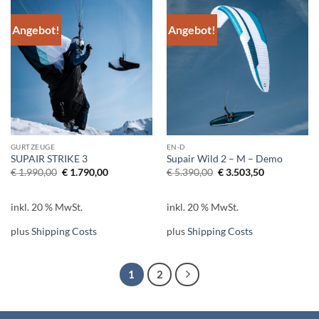
Angebot!
Angebot!
GURTZEUGE
EN-D
SUPAIR STRIKE 3
Supair Wild 2 – M – Demo
Ursprünglicher
Aktueller
Ursprünglicher
Aktueller
€
1.990,00
€
1.790,00
€
5.390,00
€
3.503,50
Preis
Preis
Preis
Preis
war:
ist:
war:
ist:
€ 1.990,00
€ 1.790,00.
€ 5.390,00
€ 3.503,50.
inkl. 20 % MwSt.
inkl. 20 % MwSt.
plus
Shipping Costs
plus
Shipping Costs
1
2