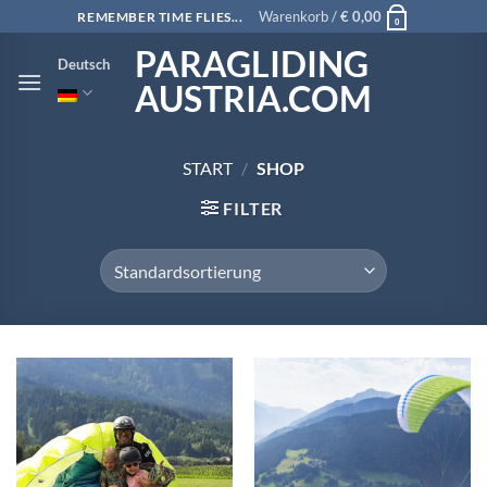
Zum
Warenkorb /
€
0,00
REMEMBER TIME FLIES...
0
Inhalt
PARAGLIDING
Deutsch
springen
AUSTRIA.COM
START
/
SHOP
FILTER