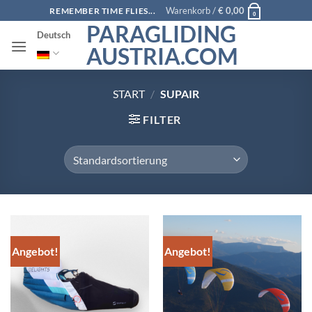
Zum
Warenkorb /
€
0,00
REMEMBER TIME FLIES...
0
Inhalt
PARAGLIDING
Deutsch
springen
AUSTRIA.COM
START
/
SUPAIR
FILTER
Angebot!
Angebot!