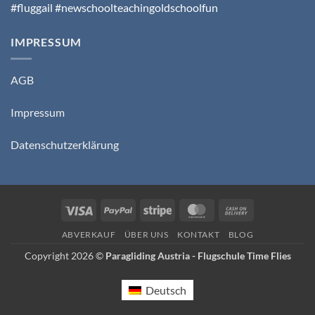
#fluggail #newschoolteachingoldschoolfun
IMPRESSUM
AGB
Impressum
Datenschutzerklärung
Visa
PayPal
Stripe
MasterCard
Cash
On
ABVERKAUF
ÜBER UNS
KONTAKT
BLOG
Delivery
Copyright 2026 ©
Paragliding Austria - Flugschule Time Flies
Deutsch