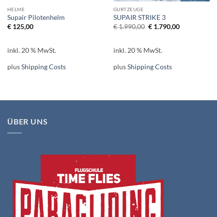
HELME
GURTZEUGE
Supair Pilotenhelm
SUPAIR STRIKE 3
Ursprünglicher
Aktueller
€
125,00
€
1.990,00
€
1.790,00
Preis
Preis
war:
ist:
€ 1.990,00
€ 1.790,00.
inkl. 20 % MwSt.
inkl. 20 % MwSt.
plus
Shipping Costs
plus
Shipping Costs
ÜBER UNS