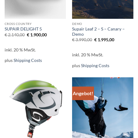
CROSS COUNTRY
DEMO
Supair Leaf 2 – S – Canary –
SUPAIR DELIGHT 5
Demo
Ursprünglicher
Aktueller
€
2.140,00
€
1.900,00
Preis
Preis
Ursprünglicher
Aktueller
€
3.990,00
€
1.995,00
war:
ist:
Preis
Preis
€ 2.140,00
€ 1.900,00.
war:
ist:
inkl. 20 % MwSt.
€ 3.990,00
€ 1.995,00.
inkl. 20 % MwSt.
plus
Shipping Costs
plus
Shipping Costs
Angebot!