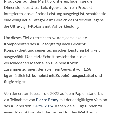
Produkten auf dem Markt profitieren. Indem sie die
Dimension des Ultra-Leichtgewichts in ein Produkt
integrieren, das auf reine Leistung ausgelegt ist, schaffen sie
eine völlig neue Kategorie im Bereich des Streckenfliegens :
die Ultra-Light-Kokons mit Vollverkleidung.
Um dieses Ziel zu erreichen, wurde jede einzelne
Komponenten des ALP sorgfältig nach Gewicht,
Kompaktheit und seiner technischen Leistungsfähigkeit
ausgewählt. Der letzte Schritt besteht darin, die
verschiedenen Materialien zu einem Kokon
zusammenzufügen, der ab einem Gewicht von
1,58
kg
erhältlich ist,
komplett mit Zubehör ausgestattet und
flugfertig
ist.
Von der ersten Idee an, die 2022 auf dem Papier stand, bis
zur Teilnahme von
Pierre Rémy
mit der endgültigen Version
des ALP bei den
X-PYR 2024
, haben viele Flugstunden zu
einem Produkt geführt, das perfekt für den Wettkampf