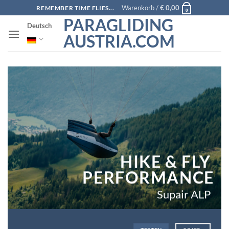
Zum
Warenkorb /
€
0,00
REMEMBER TIME FLIES...
0
Inhalt
PARAGLIDING
Deutsch
springen
AUSTRIA.COM
HIKE & FLY
PERFORMANCE
Supair ALP