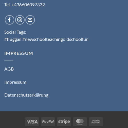
Tel. +436606097332
Social Tags:
#fluggail #newschoolteachingoldschoolfun
IMPRESSUM
AGB
Impressum
Datenschutzerklärung
Visa
PayPal
Stripe
MasterCard
Cash
On