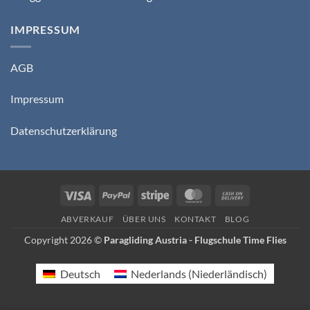
IMPRESSUM
AGB
Impressum
Datenschutzerklärung
Visa
PayPal
Stripe
MasterCard
Cash
On
ABVERKAUF
ÜBER UNS
KONTAKT
BLOG
Delivery
Copyright 2026 ©
Paragliding Austria - Flugschule Time Flies
Deutsch
Nederlands
(
Niederländisch
)