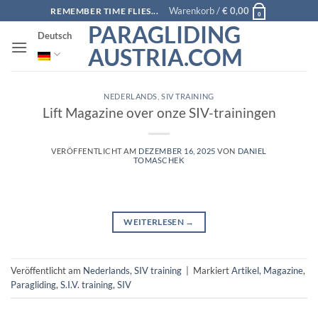
Zum
Warenkorb /
€
0,00
REMEMBER TIME FLIES...
0
Inhalt
PARAGLIDING
Deutsch
springen
AUSTRIA.COM
NEDERLANDS
,
SIV TRAINING
Lift Magazine over onze SIV-trainingen
VERÖFFENTLICHT AM
DEZEMBER 16, 2025
VON
DANIEL
TOMASCHEK
WEITERLESEN
→
Veröffentlicht am
Nederlands
,
SIV training
|
Markiert
Artikel
,
Magazine
,
Paragliding
,
S.I.V. training
,
SIV