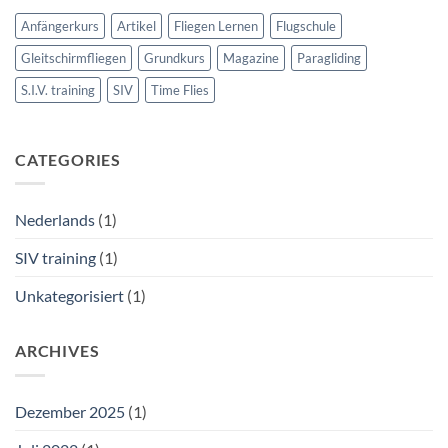
Anfängerkurs
Artikel
Fliegen Lernen
Flugschule
Gleitschirmfliegen
Grundkurs
Magazine
Paragliding
S.I.V. training
SIV
Time Flies
CATEGORIES
Nederlands
(1)
SIV training
(1)
Unkategorisiert
(1)
ARCHIVES
Dezember 2025
(1)