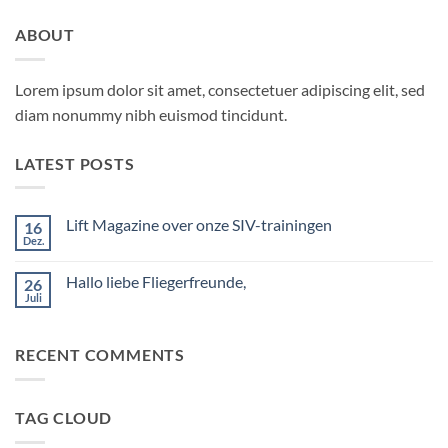
ABOUT
Lorem ipsum dolor sit amet, consectetuer adipiscing elit, sed
diam nonummy nibh euismod tincidunt.
LATEST POSTS
Lift Magazine over onze SIV-trainingen
16
Dez.
Keine
Kommentare
zu
Hallo liebe Fliegerfreunde,
26
Lift
Magazine
Juli
Keine
over
Kommentare
onze
zu
SIV-
Hallo
trainingen
RECENT COMMENTS
liebe
Fliegerfreunde,
TAG CLOUD