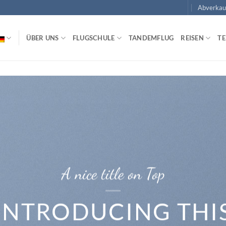
Abverkau
ÜBER UNS
FLUGSCHULE
TANDEMFLUG
REISEN
T
A nice title on Top
INTRODUCING THI