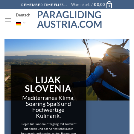
Zum
Warenkorb /
€
0,00
REMEMBER TIME FLIES...
0
Inhalt
PARAGLIDING
Deutsch
springen
AUSTRIA.COM
LIJAK
SLOVENIA
Mediterranes Klima,
Soaring Spaß und
hochwertige
Kulinarik.
Fliegen bis Sonnenuntergang, mit Aussicht
auf Italien und das Adriatisches Meer
Soaren wir entlang den ersten Bergen von