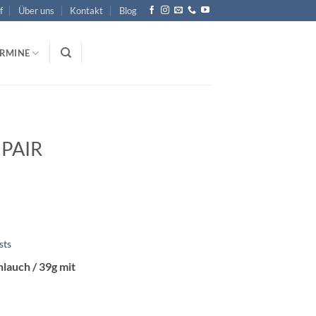
f
Über uns
Kontakt
Blog
ERMINE
UPAIR
sts
hlauch / 39g mit