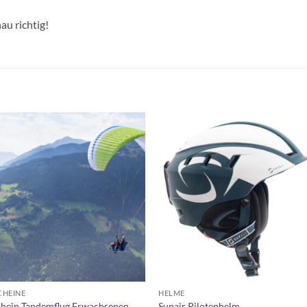
au richtig!
CHEINE
HELME
hein Tandemflug Erwachsenen
Supair Pilotenhelm