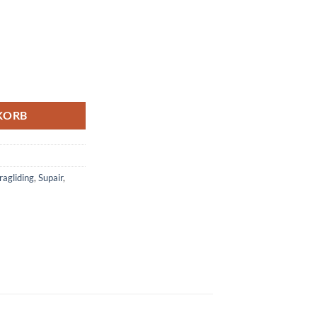
nge
KORB
ragliding
,
Supair
,