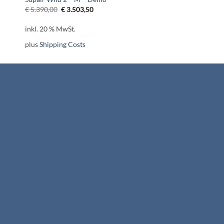
Ursprünglicher
Aktueller
€
5.390,00
€
3.503,50
Preis
Preis
war:
ist:
inkl. 20 % MwSt.
€ 5.390,00
€ 3.503,50.
plus
Shipping Costs