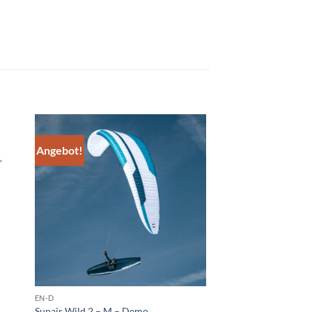
Angebot!
EN-D
Supair Wild 2 – M – Demo