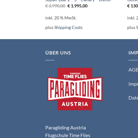
Ursprünglicher
Aktueller
€
3.990,00
€
1.995,00
€
130
Preis
Preis
war:
ist:
inkl. 20 % MwSt.
inkl.
€ 3.990,00
€ 1.995,00.
s
plus
Shipping Costs
plus
ÜBER UNS
IM
AG
Imp
Date
Paragliding Austria
Flugschule Time Flies