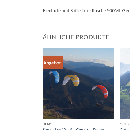
Flexibele und Softe Trinkflasche 500ML Gen
ÄHNLICHE PRODUKTE
Angebot!
DEMO
GUTS
rbag
Supair Leaf 2 – S – Canary – Demo
Gutsc