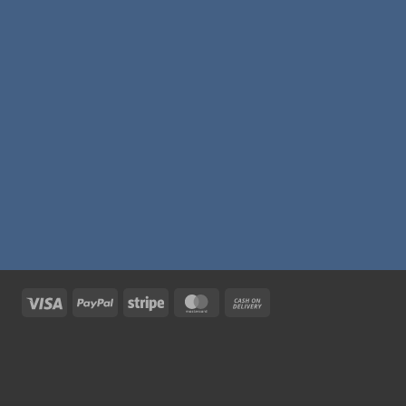
Visa
PayPal
Stripe
MasterCard
Cash
On
Delivery