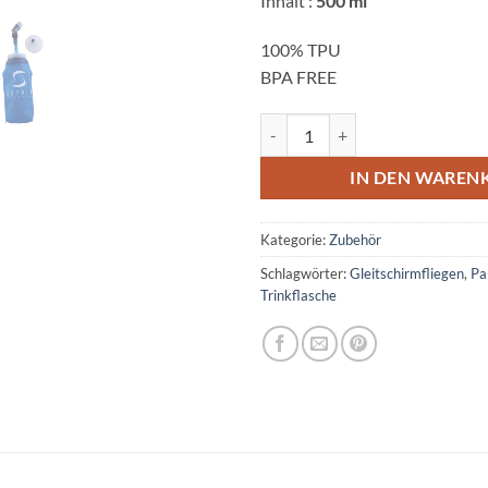
Inhalt :
500 ml
100% TPU
BPA FREE
Trinkflasche in SUPAIR LOOK Me
IN DEN WAREN
Kategorie:
Zubehör
Schlagwörter:
Gleitschirmfliegen
,
Pa
Trinkflasche