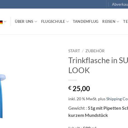
Abverkau
ÜBER UNS
FLUGSCHULE
TANDEMFLUG
REISEN
T
START
/
ZUBEHÖR
Trinkflasche in S
LOOK
25,00
€
inkl. 20 % MwSt.
plus
Shipping Co
Gewicht :
51g mit Pipetten Sc
kurzem Mundstück