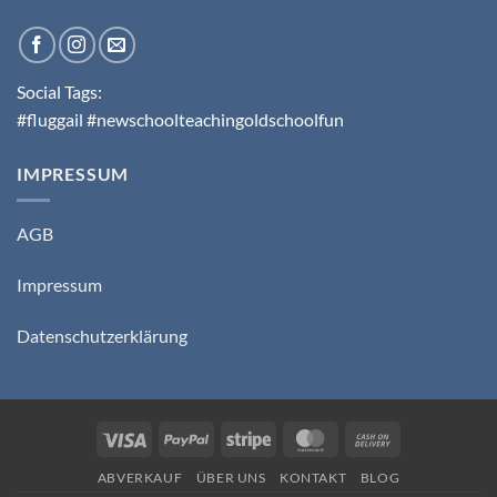
Social Tags:
#fluggail #newschoolteachingoldschoolfun
IMPRESSUM
AGB
Impressum
Datenschutzerklärung
Visa
PayPal
Stripe
MasterCard
Cash
On
ABVERKAUF
ÜBER UNS
KONTAKT
BLOG
Delivery