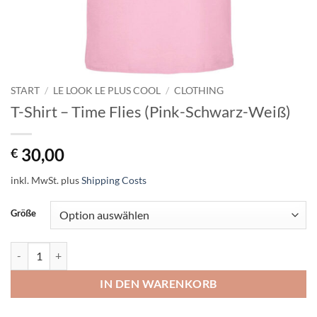
START
/
LE LOOK LE PLUS COOL
/
CLOTHING
T-Shirt – Time Flies (Pink-Schwarz-Weiß)
30,00
€
inkl. MwSt.
plus
Shipping Costs
Größe
T-Shirt - Time Flies (Pink-Schwarz-Weiß) Menge
IN DEN WARENKORB