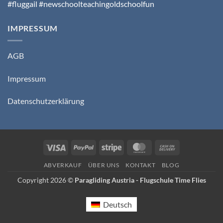
#fluggail #newschoolteachingoldschoolfun
IMPRESSUM
AGB
Impressum
Datenschutzerklärung
Visa
PayPal
Stripe
MasterCard
Cash
On
ABVERKAUF
ÜBER UNS
KONTAKT
BLOG
Delivery
Copyright 2026 ©
Paragliding Austria - Flugschule Time Flies
Deutsch