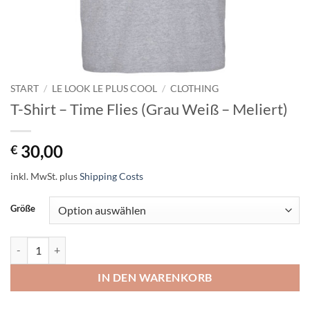
START
/
LE LOOK LE PLUS COOL
/
CLOTHING
T-Shirt – Time Flies (Grau Weiß – Meliert)
30,00
€
inkl. MwSt.
plus
Shipping Costs
Größe
T-Shirt - Time Flies (Grau Weiß - Meliert) Menge
IN DEN WARENKORB