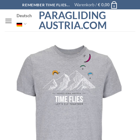
Zum
Warenkorb /
€
0,00
REMEMBER TIME FLIES...
0
Inhalt
PARAGLIDING
Deutsch
springen
AUSTRIA.COM