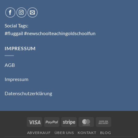
Social Tags:
#fluggail #newschoolteachingoldschoolfun
IMPRESSUM
AGB
Impressum
Datenschutzerklärung
Visa
PayPal
Stripe
MasterCard
Cash
On
ABVERKAUF
ÜBER UNS
KONTAKT
BLOG
Delivery