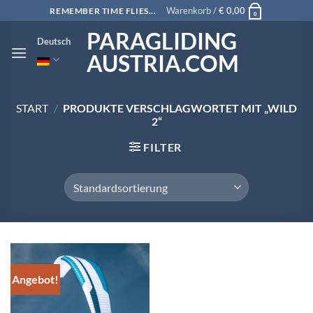
Zum
Warenkorb /
€
0,00
REMEMBER TIME FLIES...
0
Inhalt
PARAGLIDING
Deutsch
springen
AUSTRIA.COM
START
/
PRODUKTE VERSCHLAGWORTET MIT „WILD
2“
FILTER
Angebot!