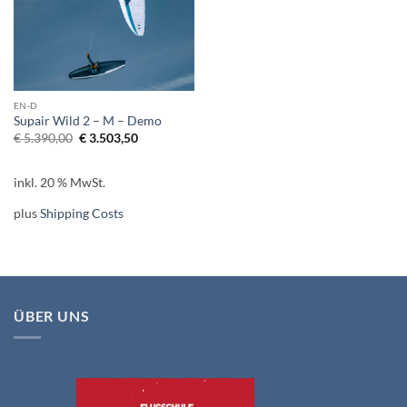
EN-D
Supair Wild 2 – M – Demo
Ursprünglicher
Aktueller
€
5.390,00
€
3.503,50
Preis
Preis
war:
ist:
€ 5.390,00
€ 3.503,50.
inkl. 20 % MwSt.
plus
Shipping Costs
ÜBER UNS