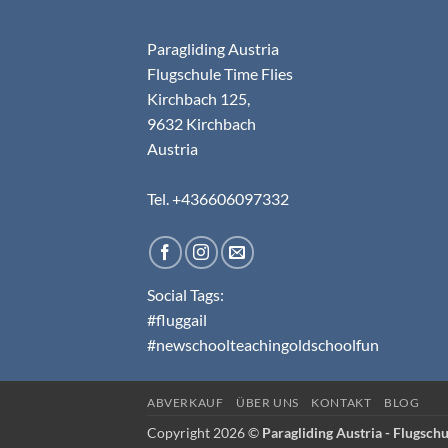
Paragliding Austria
Flugschule Time Flies
Kirchbach 125,
9632 Kirchbach
Austria
Tel. +436606097332
Social Tags:
#fluggail
#newschoolteachingoldschoolfun
ABVERKAUF
ÜBER UNS
KONTAKT
BLOG
Copyright 2026 ©
Paragliding Austria - Flugschu